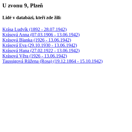
U zvonu 9, Plzeň
Lidé v databázi, kteří zde žili:
Krása Ludvík (1892 - 28.07.1942)
Krásová Anna (07.03.1906 - 13.06.1942)
Krásová Blanka (1926 - 13.06.1942)
Krásová Eva (29.10.1930 - 13.06.1942)
Krásová Hana (27.02.1922 - 13.06.1942)
Krásová Věra (1926 - 13.06.1942)
Taussigová Růžena (Rosa) (19.12.1864 - 15.10.1942)