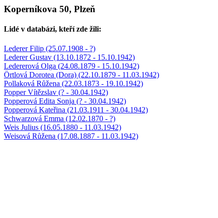
Koperníkova 50, Plzeň
Lidé v databázi, kteří zde žili:
Lederer Filip (25.07.1908 - ?)
Lederer Gustav (13.10.1872 - 15.10.1942)
Ledererová Olga (24.08.1879 - 15.10.1942)
Örtlová Dorotea (Dora) (22.10.1879 - 11.03.1942)
Pollaková Růžena (22.03.1873 - 19.10.1942)
Popper Vítězslav (? - 30.04.1942)
Popperová Edita Sonja (? - 30.04.1942)
Popperová Kateřina (21.03.1911 - 30.04.1942)
Schwarzová Emma (12.02.1870 - ?)
Weis Julius (16.05.1880 - 11.03.1942)
Weisová Růžena (17.08.1887 - 11.03.1942)