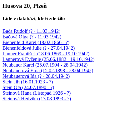
Husova 20, Plzeň
Lidé v databázi, kteří zde žili:
Bača Rudolf (? - 11.03.1942)
Bačová Olga (? - 11.03.1942)
Bienenfeld Karel (18.02.1866 - ?)
Bienenfeldová Julie (? - 27.04.1942)
Lanner František (18.06.1869 - 19.10.1942)
Lannerová Evženie (25.06.1882 - 19.10.1942)
Neubauer Karel (25.07.1904 - 28.04.1942)
Neubauerová Erna (15.02.1898 - 28.04.1942)
Neubauerová Ida (? - 28.04.1942)
Stein Jiří (16.01.1923 - ?)
Stein Ota (24.07.1890 - ?)
Steinová Hana (Listopad 1926 - ?)
Steinová Hedvika (13.08.1893 - ?)