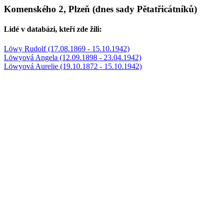
Komenského 2, Plzeň (dnes sady Pětatřicátníků)
Lidé v databázi, kteří zde žili:
Löwy Rudolf (17.08.1869 - 15.10.1942)
Löwyová Angela (12.09.1898 - 23.04.1942)
Löwyová Aurelie (19.10.1872 - 15.10.1942)