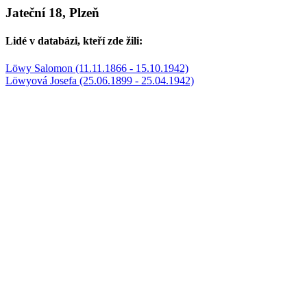
Jateční 18, Plzeň
Lidé v databázi, kteří zde žili:
Löwy Salomon (11.11.1866 - 15.10.1942)
Löwyová Josefa (25.06.1899 - 25.04.1942)