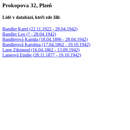
Prokopova 32, Plzeň
Lidé v databázi, kteří zde žili:
Bandler Karel (22.11.1922 - 28.04.1942)
Bandler Leo (? - 28.04.1942)
Bandlerová Kamila (18.04.1896 - 28.04.1942)
Bandlerová Karolina (17.04.1862 - 19.10.1942)
Lang Zikmund (16.04.1862 - 13.09.1942)
Langová Emilie (28.11.1877 - 19.10.1942)