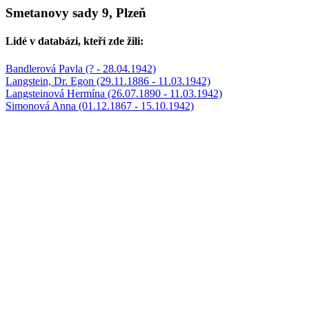
Smetanovy sady 9, Plzeň
Lidé v databázi, kteří zde žili:
Bandlerová Pavla (? - 28.04.1942)
Langstein, Dr. Egon (29.11.1886 - 11.03.1942)
Langsteinová Hermína (26.07.1890 - 11.03.1942)
Simonová Anna (01.12.1867 - 15.10.1942)