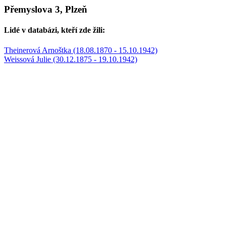
Přemyslova 3, Plzeň
Lidé v databázi, kteří zde žili:
Theinerová Arnoštka (18.08.1870 - 15.10.1942)
Weissová Julie (30.12.1875 - 19.10.1942)