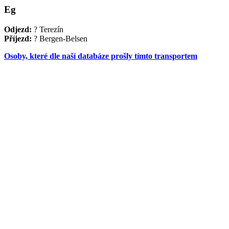
Eg
Odjezd:
? Terezín
Příjezd:
? Bergen-Belsen
Osoby, které dle naší databáze prošly tímto transportem