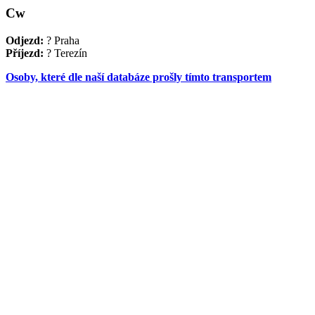
Cw
Odjezd:
? Praha
Příjezd:
? Terezín
Osoby, které dle naší databáze prošly tímto transportem