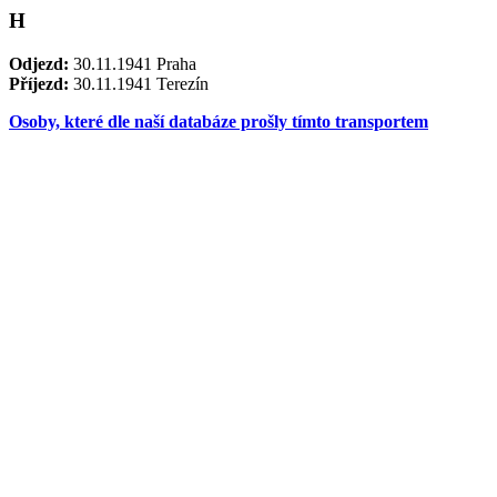
H
Odjezd:
30.11.1941 Praha
Příjezd:
30.11.1941 Terezín
Osoby, které dle naší databáze prošly tímto transportem