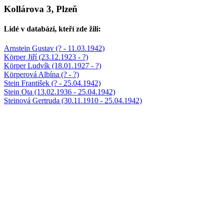
Kollárova 3, Plzeň
Lidé v databázi, kteří zde žili:
Arnstein Gustav (? - 11.03.1942)
Körper Jiří (23.12.1923 - ?)
Körper Ludvík (18.01.1927 - ?)
Körperová Albína (? - ?)
Stein František (? - 25.04.1942)
Stein Ota (13.02.1936 - 25.04.1942)
Steinová Gertruda (30.11.1910 - 25.04.1942)