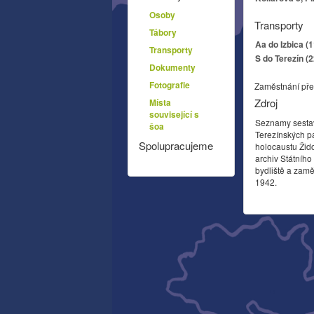
Osoby
Transporty
Tábory
Aa do Izbica (
Transporty
S do Terezín (
Dokumenty
Fotografie
Zaměstnání pře
Zdroj
Místa
související s
Seznamy sesta
šoa
Terezínských p
Spolupracujeme
holocaustu Žid
archiv Státníh
bydliště a zamě
1942.