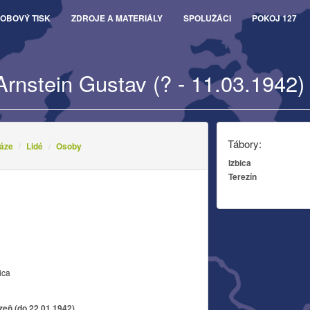
OBOVÝ TISK
ZDROJE A MATERIÁLY
SPOLUŽÁCI
POKOJ 127
Arnstein Gustav (? - 11.03.1942)
Tábory:
áze
Lidé
Osoby
Izbica
Terezín
n
ica
lzeň (do 22.01.1942)