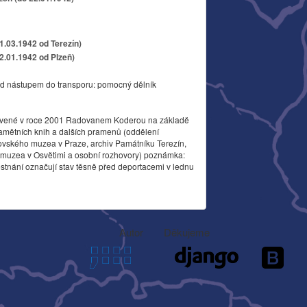
11.03.1942 od Terezín)
22.01.1942 od Plzeň)
d nástupem do transporu: pomocný dělník
vené v roce 2001 Radovanem Koderou na základě
amětních knih a dalších pramenů (oddělení
ovského muzea v Praze, archiv Památníku Terezín,
o muzea v Osvětimi a osobní rozhovory) poznámka:
stnání označují stav těsně před deportacemi v lednu
Autor
Děkujeme