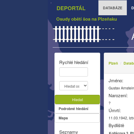
DEPORTÁL
DATABÁZE
D
Osudy obětí šoa na Plzeňsku
Rychlé hledání
Plzeň
Datab
Jméno:
Gustav Arnstei
Narození:
Hledat
?
Podrobné hledání
Úmrtí:
Mapa
11.03.1942, Izb
Bydliště
Seznamy
Kollárova 3, P