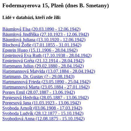
Fodermayerova 15, Plzeň (dnes B. Smetany)
Lidé v databázi, kteří zde žili:
Bäumlová Elsa (20.03.1890 - 12.06.1942)
Bäumlová Jindřiška (27.10.1923 - 12.06.1942)
Bäumlová Juliana (13.10.1920 - 12.06.1942)
Blochová Žofie (17.01.1855 - 31.01.1942)
Epstein Hugo (15.11.1906 - 28.04.1942)
Epsteinová Eva Ruth (17.10.1938 - 28.04.1942)
Epsteinová Gréta (21.12.1914 - 28.04.1942)
Harpmann Julius (29.02.1880 - 28.04.1942)
Harpmannová Matylda (13.07.1884 - 28.04.1942)
Hartmann, Dr. Gustav (? - 29.08.1943)
Hartmannová Frieda (23.05.1890 - 25.04.1942)
Hartmannová Marta (23.05.1884 - 27.01.1942)
Porges Emil (28.07.1887 - 13.06.1942)
Porgesová Hedvika (28.05.1887 - 13.06.1942)
Porgesová Jana (11.03.1923 - 13.06.1942)
Svoboda Arnošt (03.06.1908 - 17.03.1942)
Svoboda Ludvík (28.12.1877 - 15.10.1942)
Svobodová Anna (12.08.1875 - 15.10.1942)