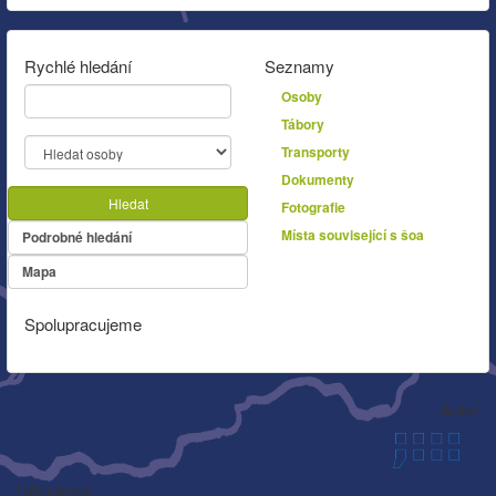
Rychlé hledání
Seznamy
Osoby
Tábory
Transporty
Dokumenty
Hledat
Fotografie
Místa související s šoa
Podrobné hledání
Mapa
Spolupracujeme
Autor
Děkujeme