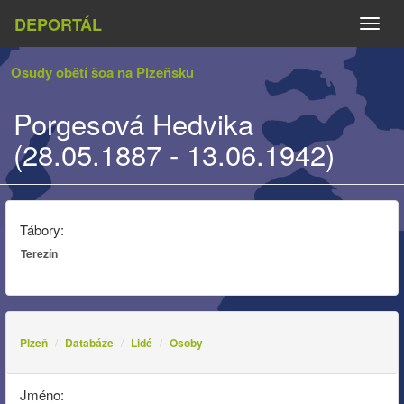
DEPORTÁL
Naviga
Osudy obětí šoa na Plzeňsku
Porgesová Hedvika
(28.05.1887 - 13.06.1942)
Tábory:
Terezín
Plzeň
Databáze
Lidé
Osoby
Jméno: