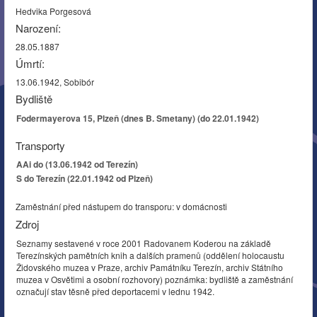
Hedvika Porgesová
Narození:
28.05.1887
Úmrtí:
13.06.1942, Sobibór
Bydliště
Fodermayerova 15, Plzeň (dnes B. Smetany) (do 22.01.1942)
Transporty
AAi do (13.06.1942 od Terezín)
S do Terezín (22.01.1942 od Plzeň)
Zaměstnání před nástupem do transporu: v domácnosti
Zdroj
Seznamy sestavené v roce 2001 Radovanem Koderou na základě
Terezínských pamětních knih a dalších pramenů (oddělení holocaustu
Židovského muzea v Praze, archiv Památníku Terezín, archiv Státního
muzea v Osvětimi a osobní rozhovory) poznámka: bydliště a zaměstnání
označují stav těsně před deportacemi v lednu 1942.