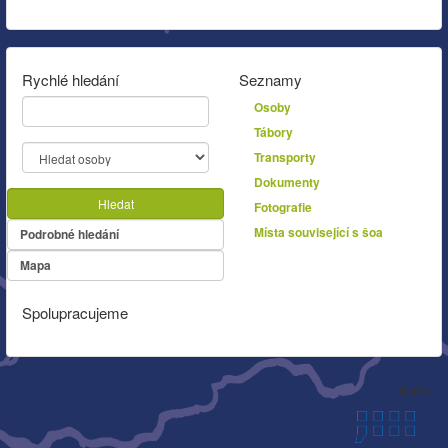
Rychlé hledání
Seznamy
Osoby
Tábory
Transporty
Dokumenty
Hledat
Fotografie
Místa související s šoa
Podrobné hledání
Mapa
Spolupracujeme
Autor