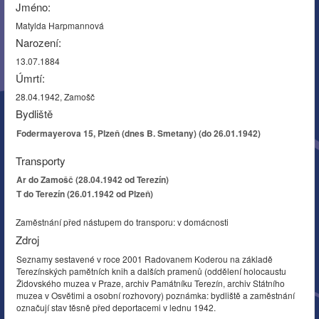
Jméno:
Matylda Harpmannová
Narození:
13.07.1884
Úmrtí:
28.04.1942, Zamošč
Bydliště
Fodermayerova 15, Plzeň (dnes B. Smetany) (do 26.01.1942)
Transporty
Ar do Zamošč (28.04.1942 od Terezín)
T do Terezín (26.01.1942 od Plzeň)
Zaměstnání před nástupem do transporu: v domácnosti
Zdroj
Seznamy sestavené v roce 2001 Radovanem Koderou na základě
Terezínských pamětních knih a dalších pramenů (oddělení holocaustu
Židovského muzea v Praze, archiv Památníku Terezín, archiv Státního
muzea v Osvětimi a osobní rozhovory) poznámka: bydliště a zaměstnání
označují stav těsně před deportacemi v lednu 1942.