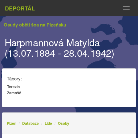
DEPORTÁL
Naviga
Osudy obětí šoa na Plzeňsku
Harpmannová Matylda
(13.07.1884 - 28.04.1942)
Tábory:
Terezín
Zamošč
Plzeň
Databáze
Lidé
Osoby