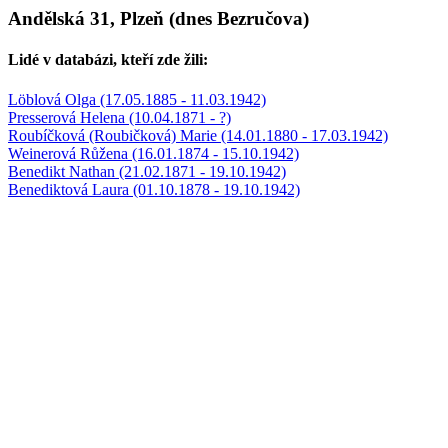
Andělská 31, Plzeň (dnes Bezručova)
Lidé v databázi, kteří zde žili:
Löblová Olga (17.05.1885 - 11.03.1942)
Presserová Helena (10.04.1871 - ?)
Roubíčková (Roubičková) Marie (14.01.1880 - 17.03.1942)
Weinerová Růžena (16.01.1874 - 15.10.1942)
Benedikt Nathan (21.02.1871 - 19.10.1942)
Benediktová Laura (01.10.1878 - 19.10.1942)