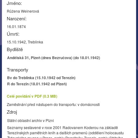
Jméno:
Růžena Weinerová
Narození:
16.01.1874
Úmrtí:
15.10.1942, Treblinka
Bydliště
Andělská 31, Plzeň (dnes Bezručova) (do 18.01.1942)
Transporty
Bv do Treblinka (15.10.1942 od Terezín)
R do Terezín (18.01.1942 od Plzeň)
Celé povídání v PDF (0.3 MB)
Zaměstnání před nástupem do transportu: v domácnosti
Zdroj
Státní oblastní archiv v Plzni
Seznamy sestavené v roce 2001 Radovanem Koderou na základě
Terezínských pamětních knih a dalších pramenů (oddělení holocaustu
Židovského muzea v Praze, archiv Památníku Terezín, archiv Státního