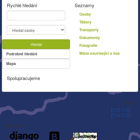
Rychlé hledání
Seznamy
Osoby
Tábory
Transporty
Dokumenty
Hledat
Fotografie
Místa související s šoa
Podrobné hledání
Mapa
Spolupracujeme
Autor
Děkujeme