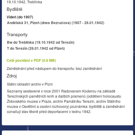
19.10.1942, Treblinka
Bydliště
Vídeň (do 1907)
Andělská 31, Plzeň (dnes Bezručova) (1907 - 26.01.1942)
Transporty
Bw do Treblinka (19.10.1942 od Terezín)
T do Terezín (26.01.1942 od Plzeň)
Celé povídání v PDF (0.6 MB)
Zaměstnání před nástupem do transportu: bez zaměstnání
Zdroj
Státní oblastní archiv v Plzni
Seznamy sestavené v roce 2001 Radovanem Koderou na základě
Terezínských pamětních knih a dalších pramenů (oddělení holocaustu
Židovského muzea v Praze, archiv Památníku Terezín, archiv Státního
muzea v Osvětimi a osobní rozhovory) poznámka: bydliště a zaměstnání
označují stav těsně před deportacemi v lednu 1942.