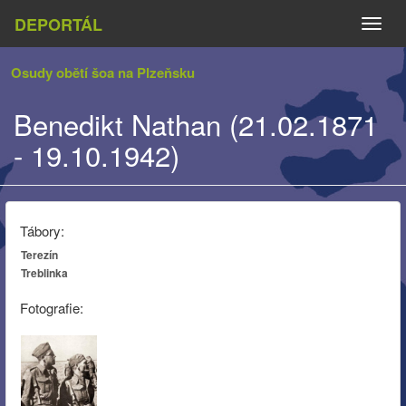
DEPORTÁL
Naviga
Osudy obětí šoa na Plzeňsku
Benedikt Nathan (21.02.1871
- 19.10.1942)
Tábory:
Terezín
Treblinka
Fotografie: