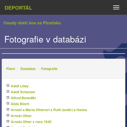
DEPORTÁL
Naviga
Osudy obětí šoa na Plzeňsku
Fotografie v databázi
Plzeň
Databáze
Fotografie
Adolf Löwy
Adolf Schanzer
Alfred Benedikt
Alois Bloch
Arnošt a Marta Ofnerovi s Ruth (sedíc) a Hanou
Arnošt Ofner
Arnošt Ofner v roce 1940