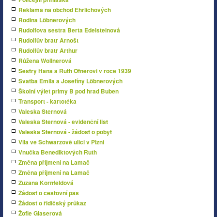
Reklama na obchod Ehrlichových
Rodina Löbnerových
Rudolfova sestra Berta Edelsteinová
Rudolfův bratr Arnošt
Rudolfův bratr Arthur
Růžena Wollnerová
Sestry Hana a Ruth Ofnerovi v roce 1939
Svatba Emila a Josefíny Löbnerových
Školní výlet primy B pod hrad Buben
Transport - kartotéka
Valeska Sternová
Valeska Sternová - evidenční list
Valeska Sternová - žádost o pobyt
Vila ve Schwarzově ulici v Plzni
Vnučka Benediktových Ruth
Změna příjmení na Lamač
Změna příjmení na Lamač
Zuzana Kornfeldová
Žádost o cestovní pas
Žádost o řidičský průkaz
Žofie Glaserová