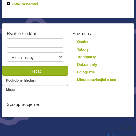
Žofie Zeinerová
Rychlé hledání
Seznamy
Osoby
Tábory
Transporty
Dokumenty
Hledat
Fotografie
Místa související s šoa
Podrobné hledání
Mapa
Spolupracujeme
Autor