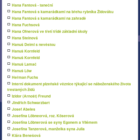
Hana Fantová - taneční
Hana Fantová s kamarádkami na břehu rybníka Židováku
Hana Fantová s kamarádkami na zahradě
Hana Fuchsová
Hana Ofnerová ve třetí třídě základní školy
Hana Steinová
Hanuš Deiml s nevěstou
Hanuš Kornfeld
Hanuš Kornfeld
Hanuš Lamač
Hanuš Löw
Heřman Fuchs
Interní dokument plzeňské věznice týkající se náboženského života
trestaných židů
Izidor (Arnošt) Freund
Jindřich Schwarzbart
Josef Abeles
Josefína Löbneorvá, roz. Köserová
Josefína Löbnerová se syny Egonem a Vilémem
Josefína Tanzerová, manželka syna Julia
Klára Benešová