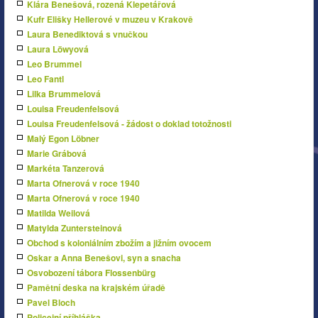
Klára Benešová, rozená Klepetářová
Kufr Elišky Hellerové v muzeu v Krakově
Laura Benediktová s vnučkou
Laura Löwyová
Leo Brummel
Leo Fantl
Lilka Brummelová
Louisa Freudenfelsová
Louisa Freudenfelsová - žádost o doklad totožnosti
Malý Egon Löbner
Marie Grábová
Markéta Tanzerová
Marta Ofnerová v roce 1940
Marta Ofnerová v roce 1940
Matilda Weilová
Matylda Zuntersteinová
Obchod s koloniálním zbožím a jižním ovocem
Oskar a Anna Benešovi, syn a snacha
Osvobození tábora Flossenbürg
Pamětní deska na krajském úřadě
Pavel Bloch
Policejní příhláška