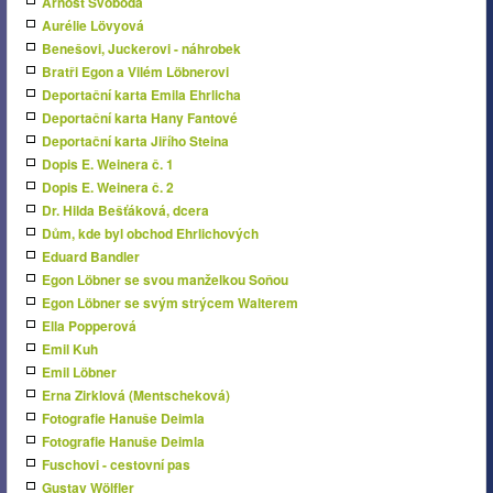
Arnošt Svoboda
Aurélie Lövyová
Benešovi, Juckerovi - náhrobek
Bratři Egon a Vilém Löbnerovi
Deportační karta Emila Ehrlicha
Deportační karta Hany Fantové
Deportační karta Jiřího Steina
Dopis E. Weinera č. 1
Dopis E. Weinera č. 2
Dr. Hilda Bešťáková, dcera
Dům, kde byl obchod Ehrlichových
Eduard Bandler
Egon Löbner se svou manželkou Soňou
Egon Löbner se svým strýcem Walterem
Ella Popperová
Emil Kuh
Emil Löbner
Erna Zirklová (Mentscheková)
Fotografie Hanuše Deimla
Fotografie Hanuše Deimla
Fuschovi - cestovní pas
Gustav Wölfler