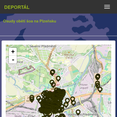
DEPORTÁL
Naviga
Osudy obětí šoa na Plzeňsku
+
-