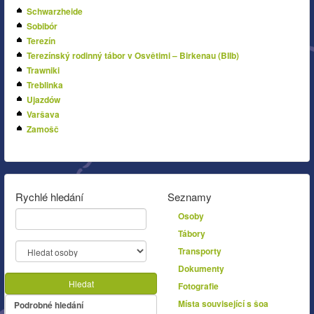
Schwarzheide
Sobibór
Terezín
Terezínský rodinný tábor v Osvětimi – Birkenau (BIIb)
Trawniki
Treblinka
Ujazdów
Varšava
Zamošč
Rychlé hledání
Seznamy
Osoby
Tábory
Transporty
Dokumenty
Hledat
Fotografie
Místa související s šoa
Podrobné hledání