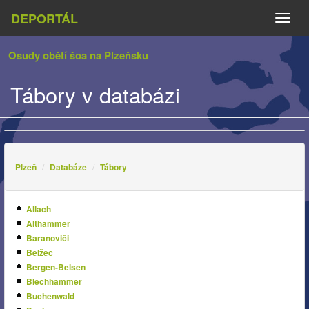
DEPORTÁL
Naviga
Osudy obětí šoa na Plzeňsku
Tábory v databázi
Plzeň
Databáze
Tábory
Allach
Althammer
Baranoviči
Belžec
Bergen-Belsen
Blechhammer
Buchenwald