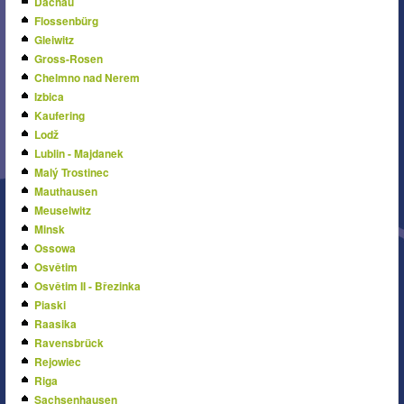
Dachau
Flossenbürg
Gleiwitz
Gross-Rosen
Chelmno nad Nerem
Izbica
Kaufering
Lodž
Lublin - Majdanek
Malý Trostinec
Mauthausen
Meuselwitz
Minsk
Ossowa
Osvětim
Osvětim II - Březinka
Piaski
Raasika
Ravensbrück
Rejowiec
Riga
Sachsenhausen