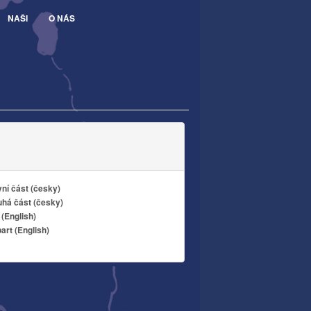
NAŠI
O NÁS
vní část (česky)
uhá část (česky)
 (English)
rt (English)