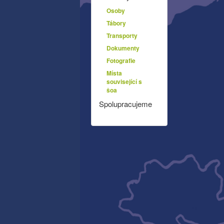
Osoby
Tábory
Transporty
Dokumenty
Fotografie
Místa
související s
šoa
Spolupracujeme