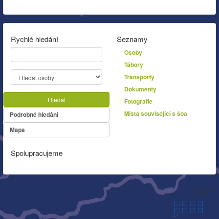
Rychlé hledání
Seznamy
Osoby
Tábory
Transporty
Dokumenty
Hledat
Fotografie
Místa související s šoa
Podrobné hledání
Mapa
Spolupracujeme
Autor