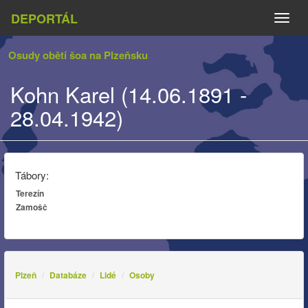
DEPORTÁL
Naviga
Osudy obětí šoa na Plzeňsku
Kohn Karel (14.06.1891 -
28.04.1942)
Tábory:
Terezín
Zamošč
Plzeň
Databáze
Lidé
Osoby