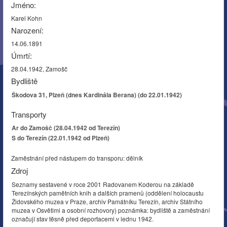
Jméno:
Karel Kohn
Narození:
14.06.1891
Úmrtí:
28.04.1942, Zamošč
Bydliště
Škodova 31, Plzeň (dnes Kardinála Berana) (do 22.01.1942)
Transporty
Ar do Zamošč (28.04.1942 od Terezín)
S do Terezín (22.01.1942 od Plzeň)
Zaměstnání před nástupem do transporu: dělník
Zdroj
Seznamy sestavené v roce 2001 Radovanem Koderou na základě
Terezínských pamětních knih a dalších pramenů (oddělení holocaustu
Židovského muzea v Praze, archiv Památníku Terezín, archiv Státního
muzea v Osvětimi a osobní rozhovory) poznámka: bydliště a zaměstnání
označují stav těsně před deportacemi v lednu 1942.