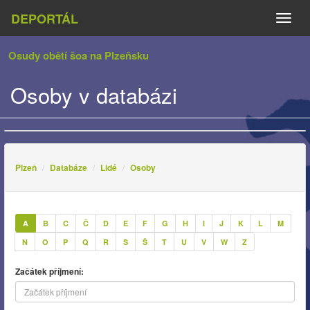
DEPORTÁL
Naviga
Osudy obětí šoa na Plzeňsku
Osoby v databázi
Plzeň
Databáze
Lidé
Osoby
A
B
C
Č
D
E
F
G
H
I
J
K
L
M
N
O
P
Q
R
S
Š
T
U
V
W
Z
Začátek příjmení: