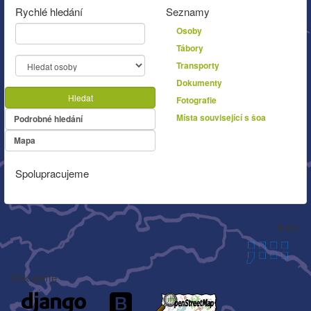
Rychlé hledání
Seznamy
Osoby
Tábory
Transporty
Dokumenty
Hledat
Fotografie
Místa související s šoa
Podrobné hledání
Mapa
Spolupracujeme
Autor
Děkujeme