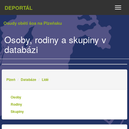
DEPORTÁL
Naviga
Osudy obětí šoa na Plzeňsku
Osoby, rodiny a skupiny v
databázi
Plzeň
Databáze
Lidé
Osoby
Rodiny
Skupiny