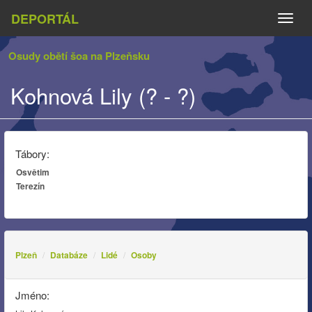
DEPORTÁL
Naviga
Osudy obětí šoa na Plzeňsku
Kohnová Lily (? - ?)
Tábory:
Osvětim
Terezín
Plzeň
Databáze
Lidé
Osoby
Jméno: