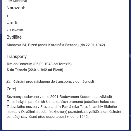
Lily Kohnová
Narození:
?
Úmrtí:
?, Osvětim
Bydliště
Škodova 24, Plzeň (dnes Kardinála Berana) (do 22.01.1942)
Transporty
Dm do Osvětim (06.09.1943 od Terezín)
S do Terezín (22.01.1942 od Plzeň)
Zaměstnání před nástupem do transporu: v domácnosti
Zdroj
Seznamy sestavené v roce 2001 Radovanem Koderou na základě
Terezínských pamětních knih a dalších pramenů (oddělení holocaustu
Židovského muzea v Praze, archiv Památníku Terezín, archiv Státního
muzea v Osvětimi a osobní rozhovory) poznámka: bydliště a zaměstnání
označují stav těsně před deportacemi v lednu 1942.