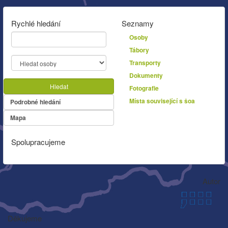
Rychlé hledání
Seznamy
Osoby
Tábory
Transporty
Dokumenty
Hledat
Fotografie
Místa související s šoa
Podrobné hledání
Mapa
Spolupracujeme
Autor
Děkujeme