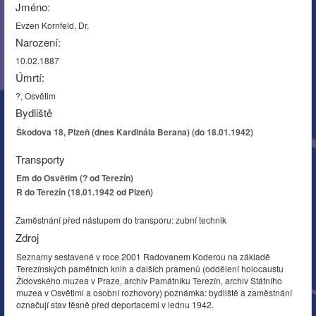
Jméno:
Evžen Kornfeld, Dr.
Narození:
10.02.1887
Úmrtí:
?, Osvětim
Bydliště
Škodova 18, Plzeň (dnes Kardinála Berana) (do 18.01.1942)
Transporty
Em do Osvětim (? od Terezín)
R do Terezín (18.01.1942 od Plzeň)
Zaměstnání před nástupem do transporu: zubní technik
Zdroj
Seznamy sestavené v roce 2001 Radovanem Koderou na základě
Terezínských pamětních knih a dalších pramenů (oddělení holocaustu
Židovského muzea v Praze, archiv Památníku Terezín, archiv Státního
muzea v Osvětimi a osobní rozhovory) poznámka: bydliště a zaměstnání
označují stav těsně před deportacemi v lednu 1942.