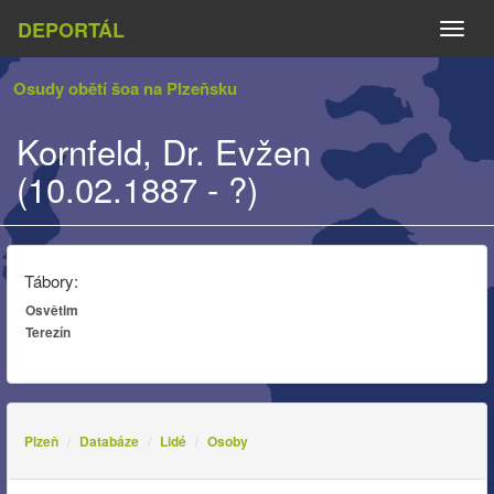
DEPORTÁL
Naviga
Osudy obětí šoa na Plzeňsku
Kornfeld, Dr. Evžen
(10.02.1887 - ?)
Tábory:
Osvětim
Terezín
Plzeň
Databáze
Lidé
Osoby