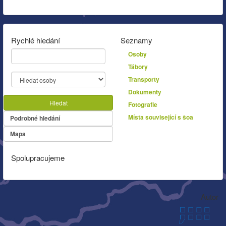
Rychlé hledání
Seznamy
Osoby
Tábory
Transporty
Dokumenty
Hledat
Fotografie
Místa související s šoa
Podrobné hledání
Mapa
Spolupracujeme
Autor