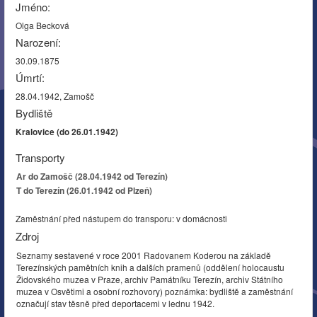
Jméno:
Olga Becková
Narození:
30.09.1875
Úmrtí:
28.04.1942, Zamošč
Bydliště
Kralovice (do 26.01.1942)
Transporty
Ar do Zamošč (28.04.1942 od Terezín)
T do Terezín (26.01.1942 od Plzeň)
Zaměstnání před nástupem do transporu: v domácnosti
Zdroj
Seznamy sestavené v roce 2001 Radovanem Koderou na základě
Terezínských pamětních knih a dalších pramenů (oddělení holocaustu
Židovského muzea v Praze, archiv Památníku Terezín, archiv Státního
muzea v Osvětimi a osobní rozhovory) poznámka: bydliště a zaměstnání
označují stav těsně před deportacemi v lednu 1942.