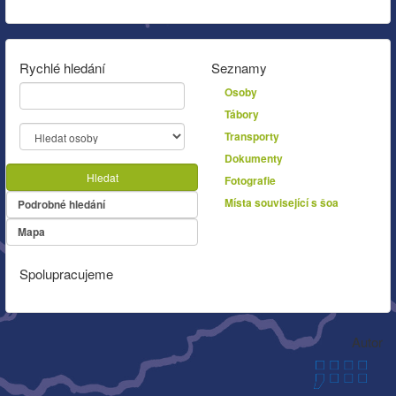
Rychlé hledání
Seznamy
Osoby
Tábory
Transporty
Dokumenty
Hledat
Fotografie
Místa související s šoa
Podrobné hledání
Mapa
Spolupracujeme
Autor