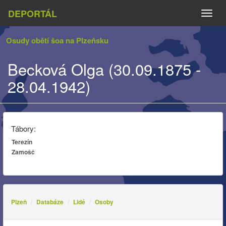
DEPORTÁL
Naviga
Osudy obětí šoa na Plzeňsku
Becková Olga (30.09.1875 -
28.04.1942)
Tábory:
Terezín
Zamošč
Plzeň
Databáze
Lidé
Osoby