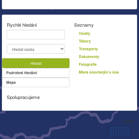
Rychlé hledání
Seznamy
Osoby
Tábory
Transporty
Dokumenty
Hledat
Fotografie
Místa související s šoa
Podrobné hledání
Mapa
Spolupracujeme
Autor