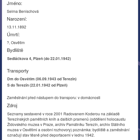
Jméno:
Selma Benischová
Narození:
13.11.1892
Úmrtí:
?, Osvětim
Bydliště
Sedláčkova 4, Plzeň (do 22.01.1942)
Transporty
Dm do Osvětim (06.09.1943 od Terezín)
S do Terezín (22.01.1942 od Plzeň)
Zaměstnání před nástupem do transporu: v domácnosti
Zdroj
Seznamy sestavené v roce 2001 Radovanem Koderou na základě
Terezínských pamětních knih a dalších pramenů (oddělení holocaustu
Židovského muzea v Praze, archiv Památníku Terezín, archiv Státního
muzea v Osvětimi a osobní rozhovory) poznámka: bydliště a zaměstnání
označují stav těsně před deportacemi v lednu 1942.