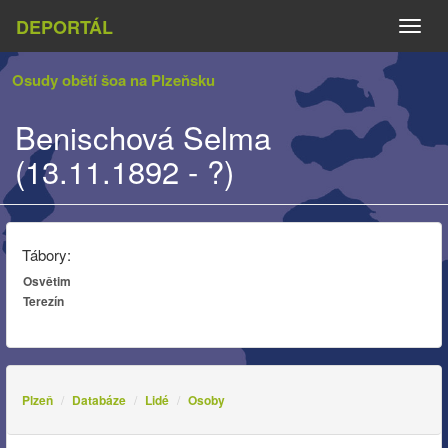
DEPORTÁL
Naviga
Osudy obětí šoa na Plzeňsku
Benischová Selma
(13.11.1892 - ?)
Tábory:
Osvětim
Terezín
Plzeň
Databáze
Lidé
Osoby