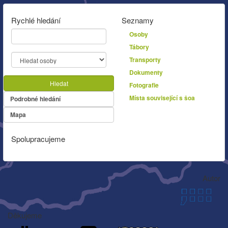
Rychlé hledání
Seznamy
Osoby
Tábory
Transporty
Dokumenty
Hledat
Fotografie
Místa související s šoa
Podrobné hledání
Mapa
Spolupracujeme
Autor
Děkujeme