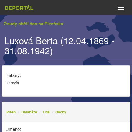
DEPORTÁL
Naviga
Osudy obětí šoa na Plzeňsku
Luxová Berta (12.04.1869 -
31.08.1942)
Tábory:
Terezín
Plzeň
Databáze
Lidé
Osoby
Jméno: