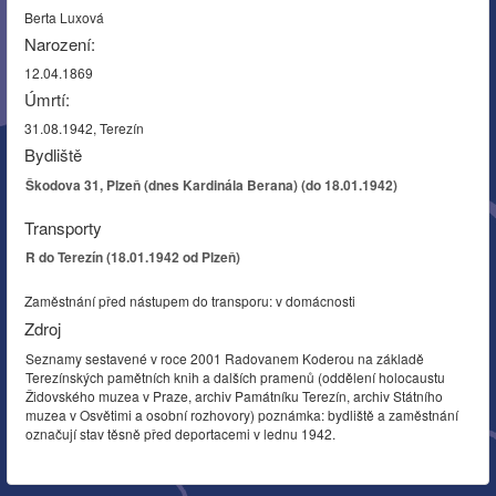
Berta Luxová
Narození:
12.04.1869
Úmrtí:
31.08.1942, Terezín
Bydliště
Škodova 31, Plzeň (dnes Kardinála Berana) (do 18.01.1942)
Transporty
R do Terezín (18.01.1942 od Plzeň)
Zaměstnání před nástupem do transporu: v domácnosti
Zdroj
Seznamy sestavené v roce 2001 Radovanem Koderou na základě
Terezínských pamětních knih a dalších pramenů (oddělení holocaustu
Židovského muzea v Praze, archiv Památníku Terezín, archiv Státního
muzea v Osvětimi a osobní rozhovory) poznámka: bydliště a zaměstnání
označují stav těsně před deportacemi v lednu 1942.