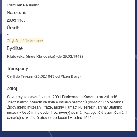
František Neumann
Narození:
28.03.1900
Úmrtí:
?
Chybí další informace.
Bydliště
Klatovská (dnes Klatovská) (do 25.02.1943)
Transporty
Cv II do Terezín (25.02.1943 od Plzeň Bory)
Zdroj
Seznamy sestavené v roce 2001 Radovanem Koderou na základě
Terezínských pamětních knih a dalších pramenů (oddělení holocaustu
Židovského muzea v Praze, archiv Památníku Terezín, archiv Státního
muzea v Osvětimi a osobní rozhovory) poznámka: bydliště a zaměstnání
označují stav těsně před deportacemi v lednu 1942.