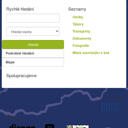
Rychlé hledání
Seznamy
Osoby
Tábory
Transporty
Dokumenty
Hledat
Fotografie
Místa související s šoa
Podrobné hledání
Mapa
Spolupracujeme
Autor
Děkujeme