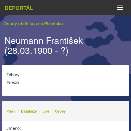
DEPORTÁL
Naviga
Osudy obětí šoa na Plzeňsku
Neumann František
(28.03.1900 - ?)
Tábory:
Terezín
Plzeň
Databáze
Lidé
Osoby
Jméno: