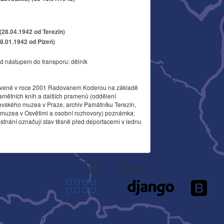
28.04.1942 od Terezín)
18.01.1942 od Plzeň)
d nástupem do transporu: dělník
vené v roce 2001 Radovanem Koderou na základě
amětních knih a dalších pramenů (oddělení
ovského muzea v Praze, archiv Památníku Terezín,
o muzea v Osvětimi a osobní rozhovory) poznámka:
stnání označují stav těsně před deportacemi v lednu
Autor
Děkujeme