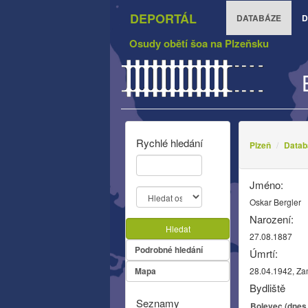
DEPORTÁL
DATABÁZE
D
Osudy obětí šoa na Plzeňsku
Rychlé hledání
Plzeň
Datab
Jméno:
Oskar Bergler
Narození:
Hledat
27.08.1887
Podrobné hledání
Úmrtí:
Mapa
28.04.1942, Z
Bydliště
Seznamy
Bolevec (dnes 