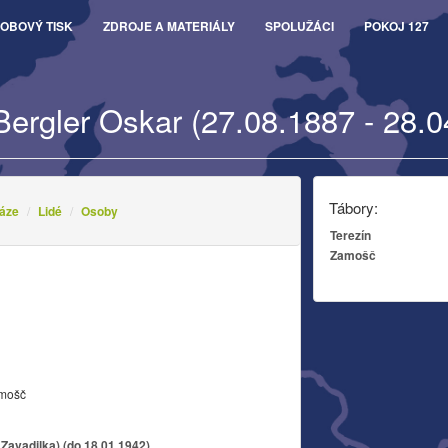
OBOVÝ TISK
ZDROJE A MATERIÁLY
SPOLUŽÁCI
POKOJ 127
Bergler Oskar (27.08.1887 - 28.0
Tábory:
áze
Lidé
Osoby
Terezín
Zamošč
amošč
Zavadilka) (do 18.01.1942)