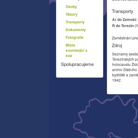
Osoby
Transporty
Tábory
Ar do Zamošč (
Transporty
R do Terezín (
Dokumenty
Fotografie
Zaměstnání pře
Zdroj
Místa
související s
Seznamy sesta
šoa
Terezínských p
Spolupracujeme
holocaustu Žid
archiv Státníh
bydliště a zamě
1942.