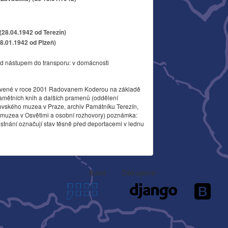
28.04.1942 od Terezín)
18.01.1942 od Plzeň)
d nástupem do transporu: v domácnosti
vené v roce 2001 Radovanem Koderou na základě
amětních knih a dalších pramenů (oddělení
ovského muzea v Praze, archiv Památníku Terezín,
o muzea v Osvětimi a osobní rozhovory) poznámka:
stnání označují stav těsně před deportacemi v lednu
Autor
Děkujeme