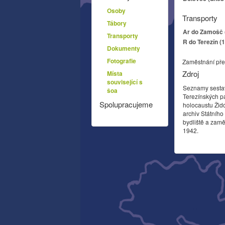
Osoby
Transporty
Tábory
Ar do Zamošč (
Transporty
R do Terezín (
Dokumenty
Fotografie
Zaměstnání pře
Zdroj
Místa
související s
Seznamy sesta
šoa
Terezínských p
Spolupracujeme
holocaustu Žid
archiv Státníh
bydliště a zamě
1942.