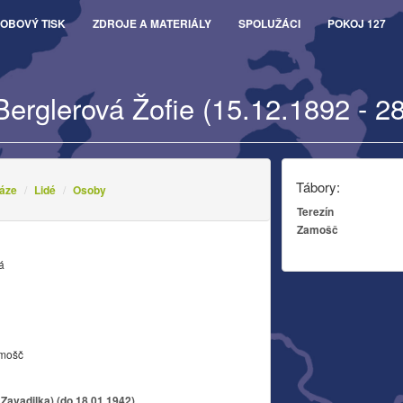
OBOVÝ TISK
ZDROJE A MATERIÁLY
SPOLUŽÁCI
POKOJ 127
Berglerová Žofie (15.12.1892 - 2
Tábory:
áze
Lidé
Osoby
Terezín
Zamošč
á
amošč
Zavadilka) (do 18.01.1942)