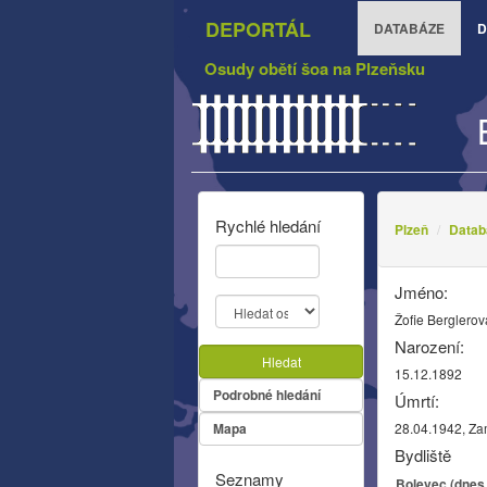
DEPORTÁL
DATABÁZE
D
Osudy obětí šoa na Plzeňsku
Rychlé hledání
Plzeň
Datab
Jméno:
Žofie Berglerov
Narození:
Hledat
15.12.1892
Podrobné hledání
Úmrtí:
Mapa
28.04.1942, Z
Bydliště
Seznamy
Bolevec (dnes 