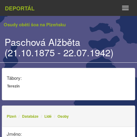
DEPORTÁL
Naviga
Osudy obětí šoa na Plzeňsku
Paschová Alžběta
(21.10.1875 - 22.07.1942)
Tábory:
Terezín
Plzeň
Databáze
Lidé
Osoby
Jméno: