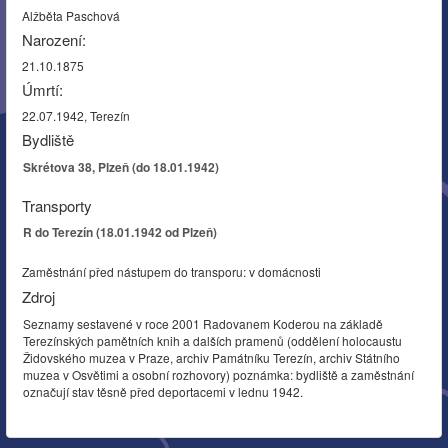
Alžběta Paschová
Narození:
21.10.1875
Úmrtí:
22.07.1942, Terezín
Bydliště
Skrétova 38, Plzeň (do 18.01.1942)
Transporty
R do Terezín (18.01.1942 od Plzeň)
Zaměstnání před nástupem do transporu: v domácnosti
Zdroj
Seznamy sestavené v roce 2001 Radovanem Koderou na základě
Terezínských pamětních knih a dalších pramenů (oddělení holocaustu
Židovského muzea v Praze, archiv Památníku Terezín, archiv Státního
muzea v Osvětimi a osobní rozhovory) poznámka: bydliště a zaměstnání
označují stav těsně před deportacemi v lednu 1942.