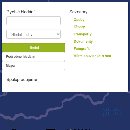
Rychlé hledání
Seznamy
Osoby
Tábory
Transporty
Dokumenty
Hledat
Fotografie
Místa související s šoa
Podrobné hledání
Mapa
Spolupracujeme
Autor
Děkujeme