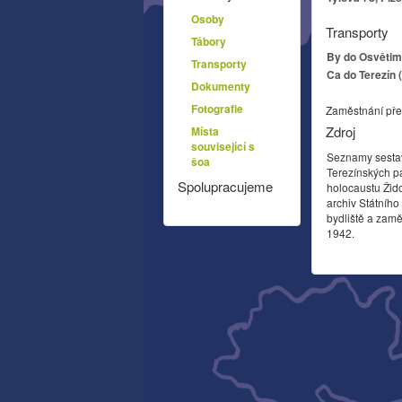
Osoby
Transporty
Tábory
By do Osvětim 
Transporty
Ca do Terezín 
Dokumenty
Fotografie
Zaměstnání pře
Zdroj
Místa
související s
Seznamy sesta
šoa
Terezínských p
Spolupracujeme
holocaustu Žid
archiv Státníh
bydliště a zamě
1942.