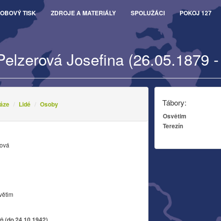
OBOVÝ TISK
ZDROJE A MATERIÁLY
SPOLUŽÁCI
POKOJ 127
Pelzerová Josefina (26.05.1879 -
Tábory:
áze
Lidé
Osoby
Osvětim
Terezín
rová
větim
eň (do 24.10.1942)