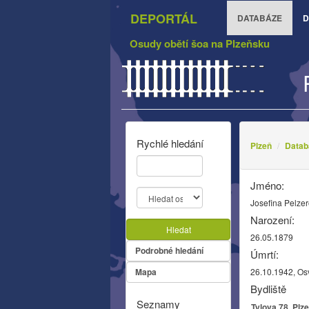
DEPORTÁL
DATABÁZE
D
Osudy obětí šoa na Plzeňsku
Rychlé hledání
Plzeň
Datab
Jméno:
Josefina Pelze
Narození:
Hledat
26.05.1879
Podrobné hledání
Úmrtí:
Mapa
26.10.1942, Os
Bydliště
Seznamy
Tylova 78, Plz