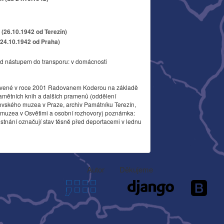
(26.10.1942 od Terezín)
(24.10.1942 od Praha)
d nástupem do transporu: v domácnosti
vené v roce 2001 Radovanem Koderou na základě
amětních knih a dalších pramenů (oddělení
ovského muzea v Praze, archiv Památníku Terezín,
o muzea v Osvětimi a osobní rozhovory) poznámka:
stnání označují stav těsně před deportacemi v lednu
Autor
Děkujeme