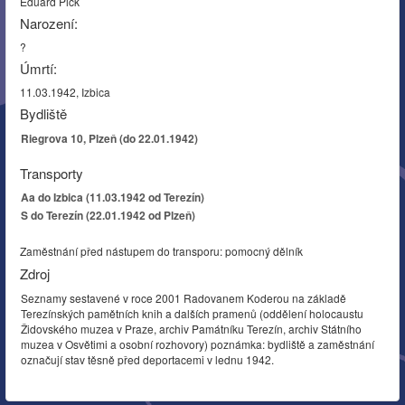
Eduard Pick
Narození:
?
Úmrtí:
11.03.1942, Izbica
Bydliště
Riegrova 10, Plzeň (do 22.01.1942)
Transporty
Aa do Izbica (11.03.1942 od Terezín)
S do Terezín (22.01.1942 od Plzeň)
Zaměstnání před nástupem do transporu: pomocný dělník
Zdroj
Seznamy sestavené v roce 2001 Radovanem Koderou na základě
Terezínských pamětních knih a dalších pramenů (oddělení holocaustu
Židovského muzea v Praze, archiv Památníku Terezín, archiv Státního
muzea v Osvětimi a osobní rozhovory) poznámka: bydliště a zaměstnání
označují stav těsně před deportacemi v lednu 1942.