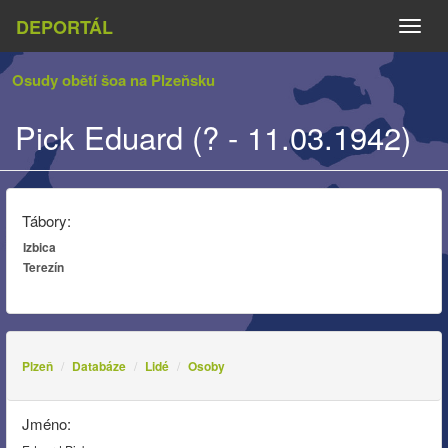
DEPORTÁL
Naviga
Osudy obětí šoa na Plzeňsku
Pick Eduard (? - 11.03.1942)
Tábory:
Izbica
Terezín
Plzeň
Databáze
Lidé
Osoby
Jméno: