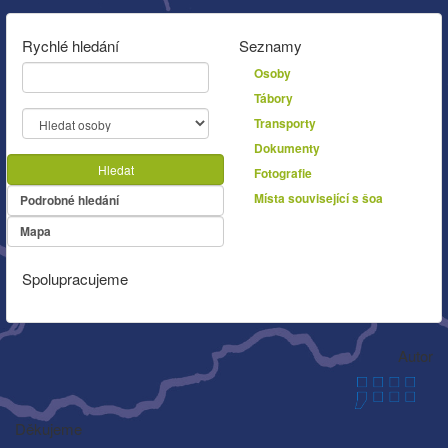
Rychlé hledání
Seznamy
Osoby
Tábory
Transporty
Dokumenty
Hledat
Fotografie
Místa související s šoa
Podrobné hledání
Mapa
Spolupracujeme
Autor
Děkujeme