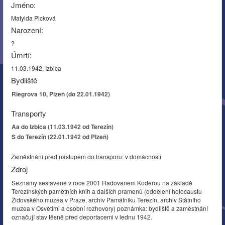
Jméno:
Matylda Picková
Narození:
?
Úmrtí:
11.03.1942, Izbica
Bydliště
Riegrova 10, Plzeň (do 22.01.1942)
Transporty
Aa do Izbica (11.03.1942 od Terezín)
S do Terezín (22.01.1942 od Plzeň)
Zaměstnání před nástupem do transporu: v domácnosti
Zdroj
Seznamy sestavené v roce 2001 Radovanem Koderou na základě
Terezínských pamětních knih a dalších pramenů (oddělení holocaustu
Židovského muzea v Praze, archiv Památníku Terezín, archiv Státního
muzea v Osvětimi a osobní rozhovory) poznámka: bydliště a zaměstnání
označují stav těsně před deportacemi v lednu 1942.