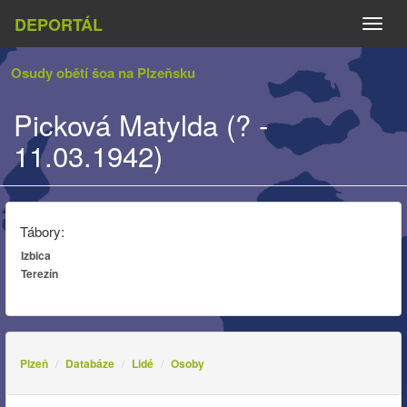
DEPORTÁL
Naviga
Osudy obětí šoa na Plzeňsku
Picková Matylda (? -
11.03.1942)
Tábory:
Izbica
Terezín
Plzeň
Databáze
Lidé
Osoby