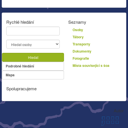
Rychlé hledání
Seznamy
Osoby
Tábory
Transporty
Dokumenty
Hledat
Fotografie
Místa související s šoa
Podrobné hledání
Mapa
Spolupracujeme
Autor