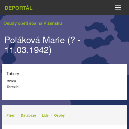
DEPORTÁL
Naviga
Osudy obětí šoa na Plzeňsku
Poláková Marie (? -
11.03.1942)
Tábory:
Izbica
Terezín
Plzeň
Databáze
Lidé
Osoby