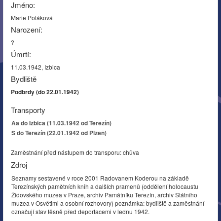
Jméno:
Marie Poláková
Narození:
?
Úmrtí:
11.03.1942, Izbica
Bydliště
Podbrdy (do 22.01.1942)
Transporty
Aa do Izbica (11.03.1942 od Terezín)
S do Terezín (22.01.1942 od Plzeň)
Zaměstnání před nástupem do transporu: chůva
Zdroj
Seznamy sestavené v roce 2001 Radovanem Koderou na základě
Terezínských pamětních knih a dalších pramenů (oddělení holocaustu
Židovského muzea v Praze, archiv Památníku Terezín, archiv Státního
muzea v Osvětimi a osobní rozhovory) poznámka: bydliště a zaměstnání
označují stav těsně před deportacemi v lednu 1942.