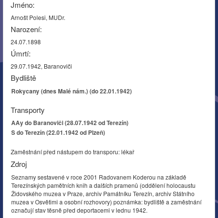
Jméno:
Arnošt Polesi, MUDr.
Narození:
24.07.1898
Úmrtí:
29.07.1942, Baranoviči
Bydliště
Rokycany (dnes Malé nám.) (do 22.01.1942)
Transporty
AAy do Baranoviči (28.07.1942 od Terezín)
S do Terezín (22.01.1942 od Plzeň)
Zaměstnání před nástupem do transporu: lékař
Zdroj
Seznamy sestavené v roce 2001 Radovanem Koderou na základě
Terezínských pamětních knih a dalších pramenů (oddělení holocaustu
Židovského muzea v Praze, archiv Památníku Terezín, archiv Státního
muzea v Osvětimi a osobní rozhovory) poznámka: bydliště a zaměstnání
označují stav těsně před deportacemi v lednu 1942.