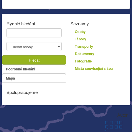
Rychlé hledání
Seznamy
Osoby
Tábory
Transporty
Dokumenty
Hledat
Fotografie
Místa související s šoa
Podrobné hledání
Mapa
Spolupracujeme
Autor