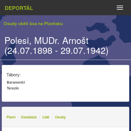
DEPORTÁL
Naviga
Osudy obětí šoa na Plzeňsku
Polesi, MUDr. Arnošt
(24.07.1898 - 29.07.1942)
Tábory:
Baranoviči
Terezín
Plzeň
Databáze
Lidé
Osoby