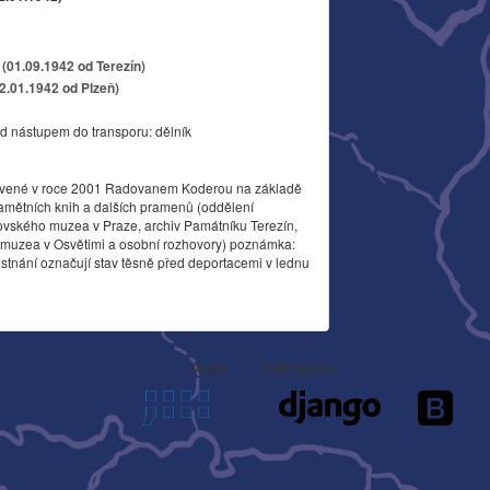
(01.09.1942 od Terezín)
22.01.1942 od Plzeň)
d nástupem do transporu: dělník
vené v roce 2001 Radovanem Koderou na základě
amětních knih a dalších pramenů (oddělení
ovského muzea v Praze, archiv Památníku Terezín,
o muzea v Osvětimi a osobní rozhovory) poznámka:
stnání označují stav těsně před deportacemi v lednu
Autor
Děkujeme