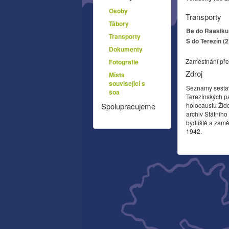
Osoby
Transporty
Tábory
Be do Raasiku 
Transporty
S do Terezín (
Dokumenty
Zaměstnání pře
Fotografie
Zdroj
Místa
související s
Seznamy sesta
šoa
Terezínských p
holocaustu Žid
Spolupracujeme
archiv Státníh
bydliště a zamě
1942.