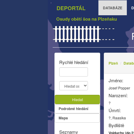
DEPORTÁL
DATABÁZE
D
Osudy obětí šoa na Plzeňsku
Rychlé hledání
Plzeň
Datab
Jméno:
Josef Popper
Narození:
Hledat
?
Podrobné hledání
Úmrtí:
Mapa
?, Raasika
Bydliště
Seznamy
Volduchy (do 2