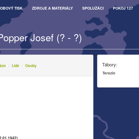
OBOVÝ TISK
ZDROJE A MATERIÁLY
SPOLUŽÁCI
POKOJ 127
Popper Josef (? - ?)
Tábory:
áze
Lidé
Osoby
Terezín
2.01.1942)