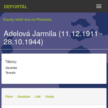
DEPORTÁL
Naviga
Osudy obětí šoa na Plzeňsku
Adelová Jarmila (11.12.1911 -
28.10.1944)
Tábory:
Osvětim
Terezín
Plzeň
Databáze
Lidé
Osoby