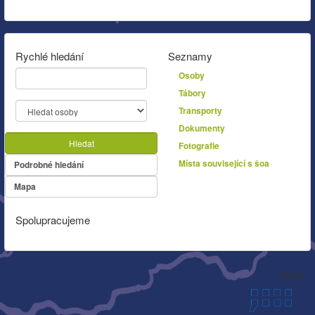
Rychlé hledání
Seznamy
Osoby
Tábory
Transporty
Dokumenty
Hledat
Fotografie
Místa související s šoa
Podrobné hledání
Mapa
Spolupracujeme
Autor