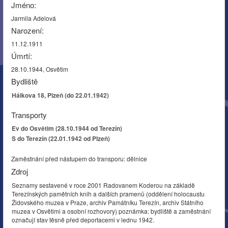
Jméno:
Jarmila Adelová
Narození:
11.12.1911
Úmrtí:
28.10.1944, Osvětim
Bydliště
Hálkova 18, Plzeň (do 22.01.1942)
Transporty
Ev do Osvětim (28.10.1944 od Terezín)
S do Terezín (22.01.1942 od Plzeň)
Zaměstnání před nástupem do transporu: dělnice
Zdroj
Seznamy sestavené v roce 2001 Radovanem Koderou na základě
Terezínských pamětních knih a dalších pramenů (oddělení holocaustu
Židovského muzea v Praze, archiv Památníku Terezín, archiv Státního
muzea v Osvětimi a osobní rozhovory) poznámka: bydliště a zaměstnání
označují stav těsně před deportacemi v lednu 1942.