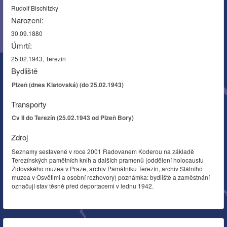
Rudolf Bischitzky
Narození:
30.09.1880
Úmrtí:
25.02.1943, Terezín
Bydliště
Plzeň (dnes Klatovská) (do 25.02.1943)
Transporty
Cv II do Terezín (25.02.1943 od Plzeň Bory)
Zdroj
Seznamy sestavené v roce 2001 Radovanem Koderou na základě
Terezínských pamětních knih a dalších pramenů (oddělení holocaustu
Židovského muzea v Praze, archiv Památníku Terezín, archiv Státního
muzea v Osvětimi a osobní rozhovory) poznámka: bydliště a zaměstnání
označují stav těsně před deportacemi v lednu 1942.