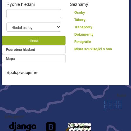
Rychlé hledání
Seznamy
Osoby
Tábory
Transporty
Dokumenty
Hledat
Fotografie
Místa související s šoa
Podrobné hledání
Mapa
Spolupracujeme
Autor
Děkujeme