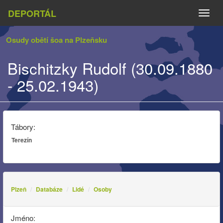
DEPORTÁL
Naviga
Osudy obětí šoa na Plzeňsku
Bischitzky Rudolf (30.09.1880
- 25.02.1943)
Tábory:
Terezín
Plzeň
Databáze
Lidé
Osoby
Jméno: