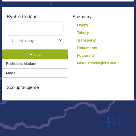
Rychlé hledání
Seznamy
Osoby
Tábory
Transporty
Dokumenty
Hledat
Fotografie
Místa související s šoa
Podrobné hledání
Mapa
Spolupracujeme
Autor
Děkujeme