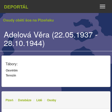
DEPORTÁL
Naviga
Osudy obětí šoa na Plzeňsku
Adelová Věra (22.05.1937 -
28.10.1944)
Tábory:
Osvětim
Terezín
Plzeň
Databáze
Lidé
Osoby