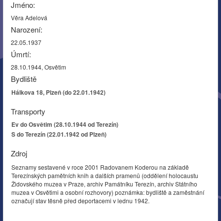
Jméno:
Věra Adelová
Narození:
22.05.1937
Úmrtí:
28.10.1944, Osvětim
Bydliště
Hálkova 18, Plzeň (do 22.01.1942)
Transporty
Ev do Osvětim (28.10.1944 od Terezín)
S do Terezín (22.01.1942 od Plzeň)
Zdroj
Seznamy sestavené v roce 2001 Radovanem Koderou na základě
Terezínských pamětních knih a dalších pramenů (oddělení holocaustu
Židovského muzea v Praze, archiv Památníku Terezín, archiv Státního
muzea v Osvětimi a osobní rozhovory) poznámka: bydliště a zaměstnání
označují stav těsně před deportacemi v lednu 1942.