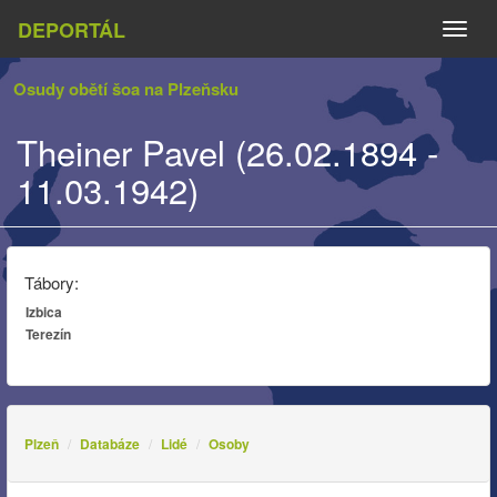
DEPORTÁL
Naviga
Osudy obětí šoa na Plzeňsku
Theiner Pavel (26.02.1894 -
11.03.1942)
Tábory:
Izbica
Terezín
Plzeň
Databáze
Lidé
Osoby