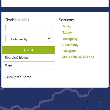
Rychlé hledání
Seznamy
Osoby
Tábory
Transporty
Dokumenty
Hledat
Fotografie
Místa související s šoa
Podrobné hledání
Mapa
Spolupracujeme
Autor