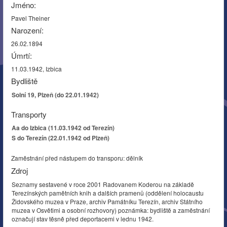
Jméno:
Pavel Theiner
Narození:
26.02.1894
Úmrtí:
11.03.1942, Izbica
Bydliště
Solní 19, Plzeň (do 22.01.1942)
Transporty
Aa do Izbica (11.03.1942 od Terezín)
S do Terezín (22.01.1942 od Plzeň)
Zaměstnání před nástupem do transporu: dělník
Zdroj
Seznamy sestavené v roce 2001 Radovanem Koderou na základě
Terezínských pamětních knih a dalších pramenů (oddělení holocaustu
Židovského muzea v Praze, archiv Památníku Terezín, archiv Státního
muzea v Osvětimi a osobní rozhovory) poznámka: bydliště a zaměstnání
označují stav těsně před deportacemi v lednu 1942.