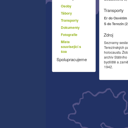
Osoby
Transporty
Tábory
Er do Osvětim 
Transporty
S do Terezín (
Dokumenty
Zdroj
Fotografie
Místa
Seznamy sesta
související s
Terezínských p
šoa
holocaustu Žid
archiv Státníh
Spolupracujeme
bydliště a zamě
1942.