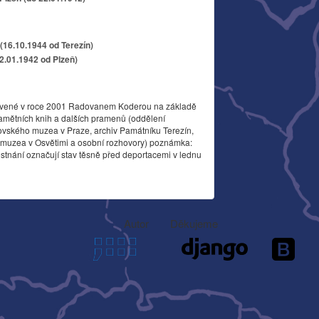
(16.10.1944 od Terezín)
22.01.1942 od Plzeň)
vené v roce 2001 Radovanem Koderou na základě
amětních knih a dalších pramenů (oddělení
ovského muzea v Praze, archiv Památníku Terezín,
o muzea v Osvětimi a osobní rozhovory) poznámka:
stnání označují stav těsně před deportacemi v lednu
Autor
Děkujeme