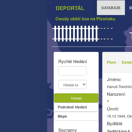
DEPORTÁL
DATABÁZE
D
Osudy obětí šoa na Plzeňsku
Rychlé hledání
Plzeň
Datab
Jméno:
Hanuš Treichli
Narození:
Hledat
?
Podrobné hledání
Úmrtí:
Mapa
16.10.1944, Os
Bydliště
Seznamy
Sedláčkova 6, 