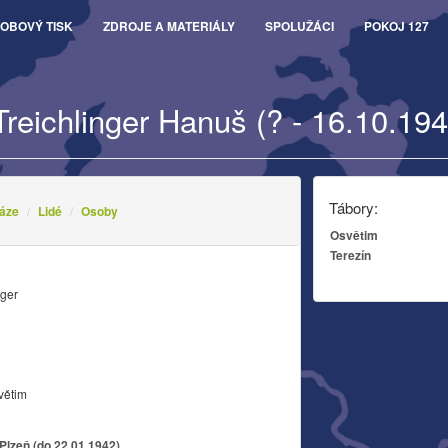
OBOVÝ TISK
ZDROJE A MATERIÁLY
SPOLUŽÁCI
POKOJ 127
Treichlinger Hanuš (? - 16.10.194
Tábory:
áze
Lidé
Osoby
Osvětim
Terezín
nger
větim
Plzeň (do 22.01.1942)