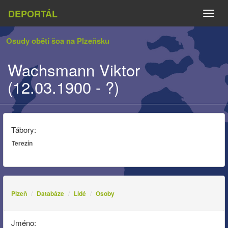
DEPORTÁL
Naviga
Osudy obětí šoa na Plzeňsku
Wachsmann Viktor
(12.03.1900 - ?)
Tábory:
Terezín
Plzeň
Databáze
Lidé
Osoby
Jméno: