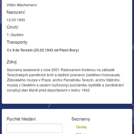
Viktor Wachsmann
Narození:
12.03.1900
Úmrtí:
?, Osvětim
Transporty
Cv II do Terezín (25.02.1943 od Plzeň Bory)
Zdroj
Seznamy sestavené v roce 2001 Radovanem Koderou na základě
Terezínských pamětních knih a dalších pramenů (oddělení holocaustu
Židovského muzea v Praze, archiv Památníku Terezín, archiv Státního
muzea v Osvětimi a osobní rozhovory) poznámka: bydliště a zaměstnání
označují stav těsně před deportacemi v lednu 1942.
Rychlé hledání
Seznamy
Osoby