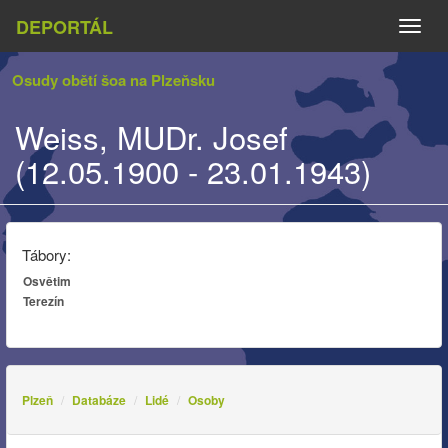
DEPORTÁL
Naviga
Osudy obětí šoa na Plzeňsku
Weiss, MUDr. Josef
(12.05.1900 - 23.01.1943)
Tábory:
Osvětim
Terezín
Plzeň
Databáze
Lidé
Osoby