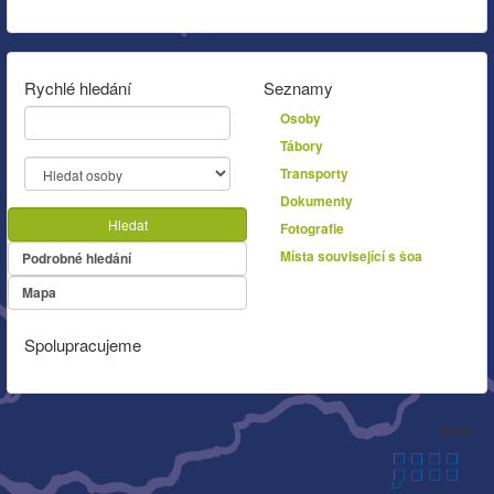
Rychlé hledání
Seznamy
Osoby
Tábory
Transporty
Dokumenty
Hledat
Fotografie
Místa související s šoa
Podrobné hledání
Mapa
Spolupracujeme
Autor