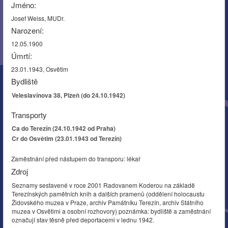
Jméno:
Josef Weiss, MUDr.
Narození:
12.05.1900
Úmrtí:
23.01.1943, Osvětim
Bydliště
Veleslavínova 38, Plzeň (do 24.10.1942)
Transporty
Ca do Terezín (24.10.1942 od Praha)
Cr do Osvětim (23.01.1943 od Terezín)
Zaměstnání před nástupem do transporu: lékař
Zdroj
Seznamy sestavené v roce 2001 Radovanem Koderou na základě
Terezínských pamětních knih a dalších pramenů (oddělení holocaustu
Židovského muzea v Praze, archiv Památníku Terezín, archiv Státního
muzea v Osvětimi a osobní rozhovory) poznámka: bydliště a zaměstnání
označují stav těsně před deportacemi v lednu 1942.