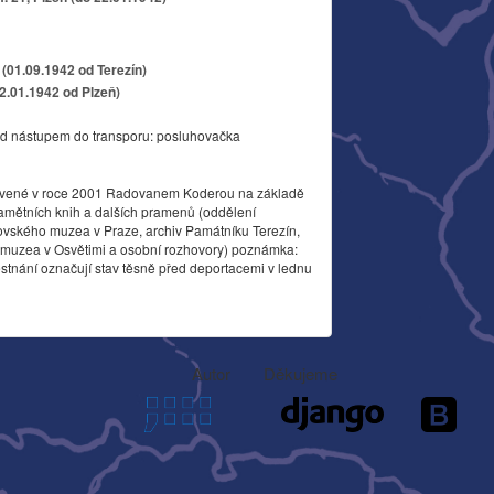
(01.09.1942 od Terezín)
22.01.1942 od Plzeň)
d nástupem do transporu: posluhovačka
vené v roce 2001 Radovanem Koderou na základě
amětních knih a dalších pramenů (oddělení
ovského muzea v Praze, archiv Památníku Terezín,
o muzea v Osvětimi a osobní rozhovory) poznámka:
stnání označují stav těsně před deportacemi v lednu
Autor
Děkujeme