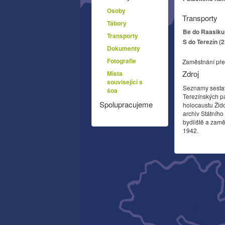
Osoby
Transporty
Tábory
Be do Raasiku 
Transporty
S do Terezín (
Dokumenty
Fotografie
Zaměstnání pře
Zdroj
Místa
související s
Seznamy sesta
šoa
Terezínských p
Spolupracujeme
holocaustu Žid
archiv Státníh
bydliště a zamě
1942.