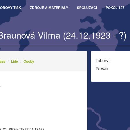
OBOVÝ TISK
ZDROJE A MATERIÁLY
SPOLUŽÁCI
POKOJ 127
Braunová Vilma (24.12.1923 - ?)
Tábory:
áze
Lidé
Osoby
Terezín
á
 21, Plzeň (do 22.01.1942)