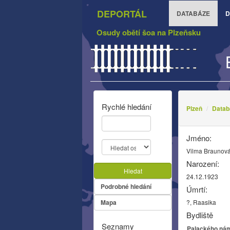
DEPORTÁL
DATABÁZE
D
Osudy obětí šoa na Plzeňsku
Rychlé hledání
Plzeň
Datab
Jméno:
Vilma Braunov
Narození:
Hledat
24.12.1923
Podrobné hledání
Úmrtí:
Mapa
?, Raasika
Bydliště
Seznamy
Palackého nám.