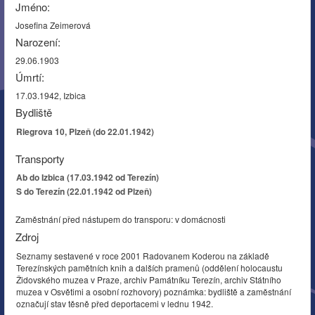
Jméno:
Josefina Zeimerová
Narození:
29.06.1903
Úmrtí:
17.03.1942, Izbica
Bydliště
Riegrova 10, Plzeň (do 22.01.1942)
Transporty
Ab do Izbica (17.03.1942 od Terezín)
S do Terezín (22.01.1942 od Plzeň)
Zaměstnání před nástupem do transporu: v domácnosti
Zdroj
Seznamy sestavené v roce 2001 Radovanem Koderou na základě
Terezínských pamětních knih a dalších pramenů (oddělení holocaustu
Židovského muzea v Praze, archiv Památníku Terezín, archiv Státního
muzea v Osvětimi a osobní rozhovory) poznámka: bydliště a zaměstnání
označují stav těsně před deportacemi v lednu 1942.