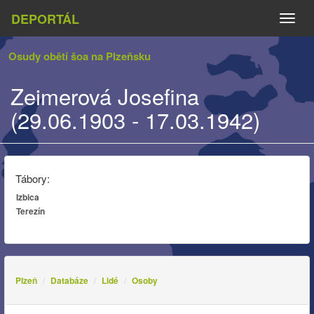
DEPORTÁL
Naviga
Osudy obětí šoa na Plzeňsku
Zeimerová Josefina
(29.06.1903 - 17.03.1942)
Tábory:
Izbica
Terezín
Plzeň
Databáze
Lidé
Osoby