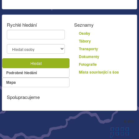
Rychlé hledání
Seznamy
Osoby
Tábory
Transporty
Dokumenty
Hledat
Fotografie
Místa související s šoa
Podrobné hledání
Mapa
Spolupracujeme
Autor